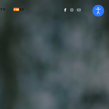
CTO
ES