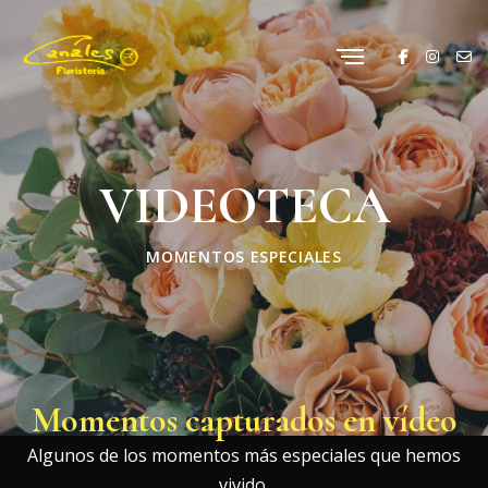
VIDEOTECA
MOMENTOS ESPECIALES
Momentos capturados en vídeo
Algunos de los momentos más especiales que hemos
vivido.