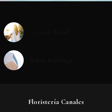
← Crazy Mood
White Buildings →
Floristería Canales