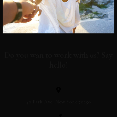
Do you wan to work with us? Say
hello!
40 Park Ave, New York 70250